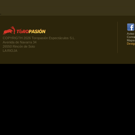
.
Aviso
Conta
COPYRIGTH 2026 Toropasión Espectáculos S.L.
Mapa
Avenida de Navarra 34
Desig
26550 Rincón de Soto
LA RIOJA