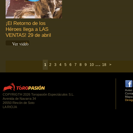
¡El Retorno de los
Héroes llega a LAS
VENTAS! 29 de abril
Ver video
...
1
2
3
4
5
6
7
8
9
10
18
>
Aviso
Conta
COPYRIGTH 2026 Toropasión Espectáculos S.L.
Mapa
Avenida de Navarra 34
Desig
26550 Rincón de Soto
LA RIOJA