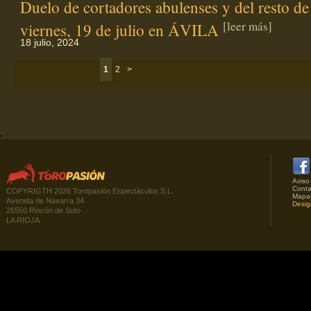
Duelo de cortadores abulenses y del resto de
[leer más]
viernes, 19 de julio en ÁVILA
18 julio, 2024
1
2
>
.
Aviso
Conta
COPYRIGTH 2026 Toropasión Espectáculos S.L.
Mapa
Avenida de Navarra 34
Desig
26550 Rincón de Soto
LA RIOJA