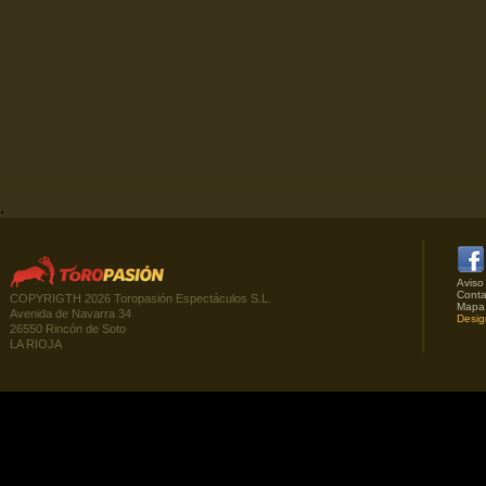
.
Aviso
Conta
COPYRIGTH 2026 Toropasión Espectáculos S.L.
Mapa
Avenida de Navarra 34
Desig
26550 Rincón de Soto
LA RIOJA