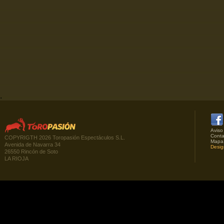
.
Aviso
Conta
COPYRIGTH 2026 Toropasión Espectáculos S.L.
Mapa
Avenida de Navarra 34
Desig
26550 Rincón de Soto
LA RIOJA