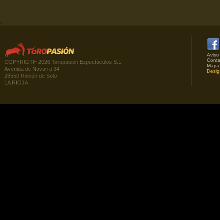
.
Aviso
Conta
COPYRIGTH 2026 Toropasión Espectáculos S.L.
Mapa
Avenida de Navarra 34
Desig
26550 Rincón de Soto
LA RIOJA