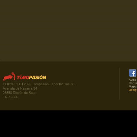
.
Aviso
Conta
COPYRIGTH 2026 Toropasión Espectáculos S.L.
Mapa
Avenida de Navarra 34
Desig
26550 Rincón de Soto
LA RIOJA