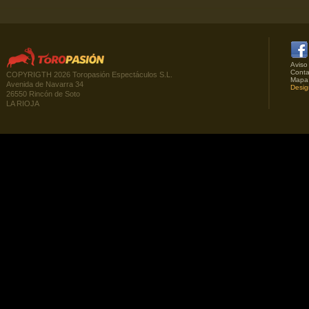
Aviso
Conta
COPYRIGTH 2026 Toropasión Espectáculos S.L.
Mapa
Avenida de Navarra 34
Desig
26550 Rincón de Soto
LA RIOJA