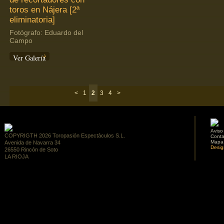
toros en Nájera [2ª
eliminatoria]
Fotógrafo: Eduardo del
Campo
Ver Galería
<
1
2
3
4
>
Aviso
COPYRIGTH 2026 Toropasión Espectáculos S.L.
Conta
Mapa
Avenida de Navarra 34
Desig
26550 Rincón de Soto
LA RIOJA