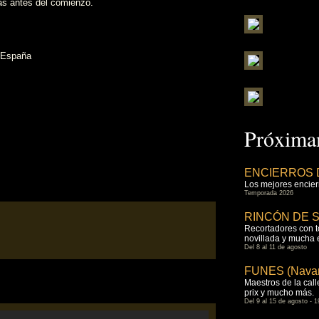
ras antes del comienzo.
e España
Próximam
ENCIERROS 
Los mejores encierr
Temporada 2026
RINCÓN DE SO
Recortadores con tor
novillada y mucha
Del 8 al 11 de agosto
FUNES (Navar
Maestros de la calle
prix y mucho más.
Del 9 al 15 de agosto - 1