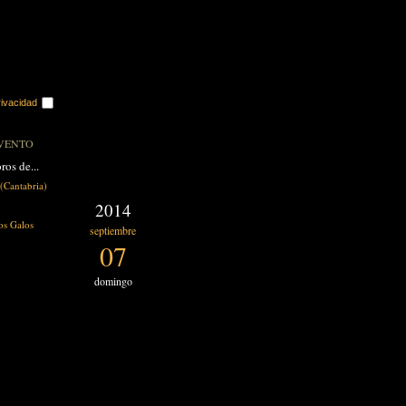
rivacidad
VENTO
ros de...
antabria)
2014
os Galos
septiembre
07
domingo