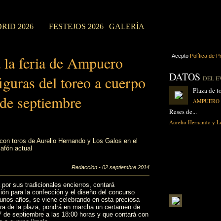
RID 2026
FESTEJOS 2026
GALERÍA
a la feria de Ampuero
Acepto
Política de P
DATOS
iguras del toreo a cuerpo
DEL E
Plaza de to
 de septiembre
AMPUERO (C
Reses de...
Aurelio Hernando y L
con toros de Aurelio Hernando y Los Galos en el
lafón actual
Redacción - 02 septiembre 2014
por sus tradicionales encierros, contará
ón para la confección y el diseño del concurso
unos años, se viene celebrando en esta preciosa
tora de la plaza, pondrá en marcha un certamen de
7 de septiembre a las 18:00 horas y que contará con