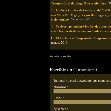
Toropasión el domingo 8 de septiembre
| 3
La feria taurina de Cenicero, del 2 al 8
con Mari Paz Vega y Sergio Domínguez y un
ciclo taurino
| 29 agosto, 2017
Cenicero potenciará los festejos taurino
entre los que destaca una novillada concur
El Certamen Campeón de Campeones se c
marzo, 2010
Ver todas las noticias
Escribir un Comentario
Tu email
no
será desvelado. Los campos o
Nombre
*
Email
*
Sitio Web