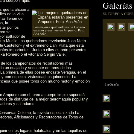
 a cuerpo limpio.
Galerías
 que la afición a
EL TOREO A CUER
es de la villa.
las llenan de
o, la
tar por los
Los mejores quebradores de España
estarán presentes en Ampuero. Foto:
bro se
Ana Arán.
jor saltador de
ito Murillo, los quebradores revelación Juan Nieto -
 de Castellón- y el extremeño Dani Plata que está
nfos importantes. Junto a ellos estarán presentes
ka Romero o el vitoriano Sergio Valle.
o de los campeonatos de recortadores más
o un cuajado y serio lote de toros de las
La primera de ellas posee encaste Veragua, en el
 y con especial vistosidad los jaboneros. La
ancesa que posee toros con mucho motor y emoción
Ir a Galerías
n Ampuero con el toreo a cuerpo limpio supondrá
ados de disfrutar de la mejor tauromaquia popular y
adores y saltadores.
onservas Celorrio, la revista especializada La
edores, Aficionados y Recortadores de Toros de
irir en los lugares habituales y en las taquillas de