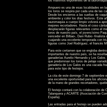
los máximos exponentes de la tauromaquia
Ampuero es una de esas localidades en las
los toros se respira por cada una de las call
Desde los encierros a las sueltas de vaquil
ambiente y color los días festivos. Este añ
tauromaquia a cuerpo limpio volverá a apos
mejores recortadores. Hasta el coso cánta
desplazarán figuras relevantes como el me
toros de nuestro país, el jovencísimo Paqu
vencedor en Bilbao-, Dani Rubio -finalista
cuajando una excelente temporada con triu
figuras como Joel Rodríguez, el francés Mi
Para este certamen que se engloba dentr
importantes de nuestro país, se ha reseñad
ganaderías Aurelio Hernando y Los Galos. 
que predominan los toros de pelaje variado
ganadería de Los Galos es una vacada fr
para este tipo de festejos.
La cita de este domingo 7 de septiembre e
una excelente oportunidad para los aficion
de la mano de grandes recortadores, quebr
El festejo contará con la colaboración de C
Talanquera y ACARTE (Asociación de Corr
España).
Las entradas para el festejo se pueden adqu