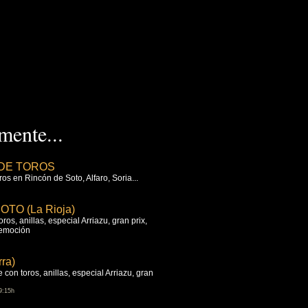
ente...
DE TOROS
os en Rincón de Soto, Alfaro, Soria...
TO (La Rioja)
os, anillas, especial Arriazu, gran prix,
 emoción
ra)
 con toros, anillas, especial Arriazu, gran
9:15h