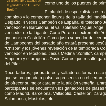
de renombre y astados de
como uno de los puertos de pri
la ganadería de D. Jaime
Brujó.
El plantel de especialistas es r
completo y lo componen figuras de la ta-lla del madri
Delgado, 4 veces Campeón de España, el toledano J
vencedor en Barcelona, el vallisoletano Miguel Ángel M
vencedor de la Liga del Corte Puro o el extremeño Yo
ganador en Castellón. Como justo vencedor del cer
de Campeones del pasado año estará presente Jesús
“Chispa” y los jóvenes revelación de la temporada Co
vencedor en Móstoles, Jesús Medina “Zorrillo”, camp
Ampuero y el aragonés David Cortés que resultó gana
del Pilar.
Recortadores, quebradores y saltadores forman este 
que se ha ganado a pulso su presencia en el certamen
de ofrecer su mejor cara ante la afición venteña. Entr
participantes se encuentran los ganadores de plazas 
como Madrid, Barcelona, Valladolid, Castellón, Zarag
Salamanca, Móstoles, etc.