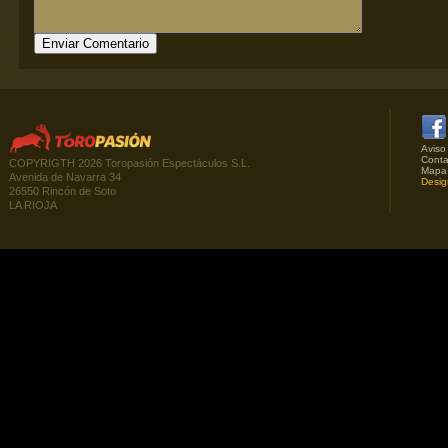
Aviso
Conta
COPYRIGTH 2026 Toropasión Espectáculos S.L.
Mapa
Avenida de Navarra 34
Desig
26550 Rincón de Soto
LA RIOJA