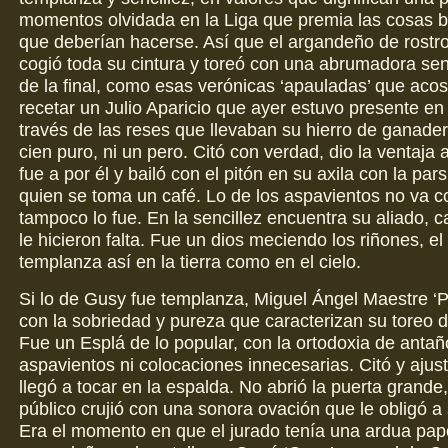
momentos olvidada en la Liga que premia las cosas 
que deberían hacerse. Así que el argandeño de rostro
cogió toda su cintura y toreó con una abrumadora senc
de la final, como esas verónicas ‘apauladas’ que aco
recetar un Julio Aparicio que ayer estuvo presente en
través de las reses que llevaban su hierro de ganader
cien puro, ni un pero. Citó con verdad, dio la ventaja 
fue a por él y bailó con el pitón en su axila con la par
quien se toma un café. Lo de los aspavientos no va co
tampoco lo fue. En la sencillez encuentra su aliado, c
le hicieron falta. Fue un dios meciendo los riñones, el
templanza así en la tierra como en el cielo.
Si lo de Gusy fue templanza, Miguel Ángel Maestre ‘Pirr
con la sobriedad y pureza que caracterizan su toreo d
Fue un Esplá de lo popular, con la ortodoxia de antaño
aspavientos ni colocaciones innecesarias. Citó y ajust
llegó a tocar en la espalda. No abrió la puerta grande,
público crujió con una sonora ovación que le obligó a s
Era el momento en que el jurado tenía una ardua pape