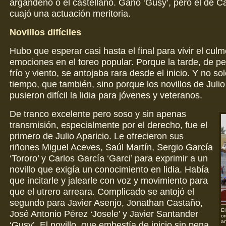
argandeño o el castellano. Ganó ‘Gusy’, pero el de C
cuajó una actuación meritoria.
Novillos difíciles
Hubo que esperar casi hasta el final para vivir el cul
emociones en el toreo popular. Porque la tarde, de per
frío y viento, se antojaba rara desde el inicio. Y no sol
tiempo, que también, sino porque los novillos de Julio
pusieron difícil la lidia para jóvenes y veteranos.
De tranco excelente pero soso y sin apenas
transmisión, especialmente por el derecho, fue el
primero de Julio Aparicio. Le ofrecieron sus
riñones Miguel Aceves, Saúl Martín, Sergio García
‘Tororo’ y Carlos García ‘Garci’ para exprimir a un
novillo que exigía un conocimiento en lidia. Había
que incitarle y jalearle con voz y movimiento para
que el utrero arreara. Complicado se antojó el
segundo para Javier Asenjo, Jonathan Castaño,
El
José Antonio Pérez ‘Josele’ y Javier Santander
or
an
‘Gusy’. El novillo, que embestía de inicio sin pena