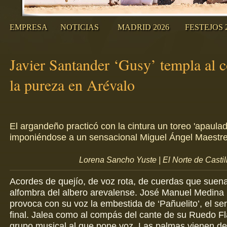
EMPRESA
NOTICIAS
MADRID 2026
FESTEJOS 
Javier Santander ‘Gusy’ templa al 
la pureza en Arévalo
El argandeño practicó con la cintura un toreo 'apaulad
imponiéndose a un sensacional Miguel Ángel Maestre '
Lorena Sancho Yuste | El Norte de Castill
Acordes de quejío, de voz rota, de cuerdas que suena
alfombra del albero arevalense. José Manuel Medina ‘Z
provoca con su voz la embestida de ‘Pañuelito’, el ser
final. Jalea como al compás del cante de su Ruedo F
grupo musical al que pone voz. Las palmas vienen de