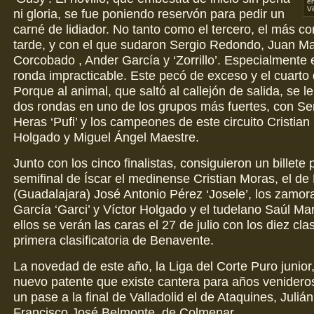
en
Vil
ni gloria, se fue poniendo reservón para pedir un
carné de lidiador. No tanto como el tercero, el más c
tarde, y con el que sudaron Sergio Redondo, Juan M
Corcobado , Ander García y ‘Zorrillo’. Especialmente 
ronda impracticable. Este pecó de exceso y el cuarto 
Porque al animal, que saltó al callejón de salida, se 
dos rondas en uno de los grupos más fuertes, con Ser
Heras ‘Pufi’ y los campeones de este circuito Cristian
Holgado y Miguel Ángel Maestre.
Junto con los cinco finalistas, consiguieron un billete 
semifinal de Íscar el medinense Cristian Moras, el de
(Guadalajara) José Antonio Pérez ‘Josele’, los zamor
García ‘Garci’ y Víctor Holgado y el tudelano Saúl Mar
ellos se verán las caras el 27 de julio con los diez cla
primera clasificatoria de Benavente.
La novedad de este año, la Liga del Corte Puro junior
nuevo patente que existe cantera para años venidero
un pase a la final de Valladolid el de Ataquines, Juliá
Francisco José Belmonte, de Colmenar.