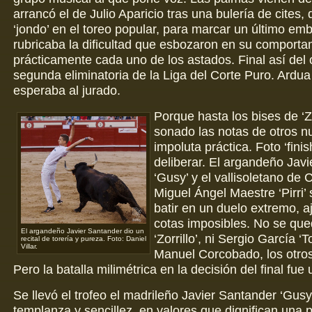
arrancó el de Julio Aparicio tras una bulería de cites,
‘jondo’ en el toreo popular, para marcar un último e
rubricaba la dificultad que esbozaron en su comporta
prácticamente cada uno de los astados. Final así del 
segunda eliminatoria de la Liga del Corte Puro. Ardua 
esperaba al jurado.
Porque hasta los bises de ‘Zo
sonado las notas de otros n
impoluta práctica. Foto ‘finis
deliberar. El argandeño Jav
‘Gusy’ y el vallisoletano de
Miguel Ángel Maestre ‘Pirri’
batir en un duelo extremo, a
cotas imposibles. No se que
El argandeño Javier Santander dio un
‘Zorrillo’, ni Sergio García ‘T
recital de torería y pureza. Foto: Daniel
Villar.
Manuel Corcobado, los otros t
Pero la batalla milimétrica en la decisión del final fue 
Se llevó el trofeo el madrileño Javier Santander ‘Gusy
templanza y sencillez, en valores que dignifican una 