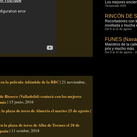
Los mejores encierr
Temporada 2026
RINCÓN DE SO
Recortadores con tor
novillada y mucha
Del 8 al 11 de agosto
FUNES (Navar
Maestros de la calle
prix y mucho más.
Del 9 al 15 de agosto - 1
en la película Atlántida de la BBC
| 21 noviembre,
de Rioseco (Valladolid) contará con los mejores
unio
| 15 junio, 2016
 la plaza de toros de Almería el martes 25 de agosto
|
 la plaza de toros de Alba de Tormes el 20 de
spaña
| 11 octubre, 2018