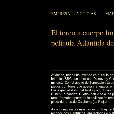
EMPRESA
NOTICIAS
MAD
El toreo a cuerpo li
película Atlántida d
Atlántida, nace una leyenda es el título d
británica BBC que junto con Discovery Chan
minoica. Con el apoyo de Toropasión Espe
juegos con toros que quedan reflejados en l
Los especialistas Joel Rodríguez, Julián
Rubén Fernández “Cuatio” dan vida a los j
toros formaban parte de la civilización cr
plaza de toros de Calahorra (La Rioja).
A continuación les mostramos un fragment
reconocidos científicos, arqueólogos e hist