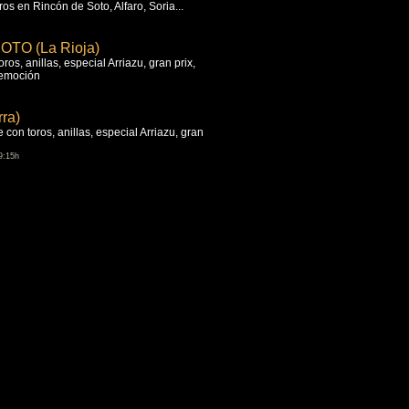
os en Rincón de Soto, Alfaro, Soria...
TO (La Rioja)
os, anillas, especial Arriazu, gran prix,
 emoción
ra)
 con toros, anillas, especial Arriazu, gran
9:15h