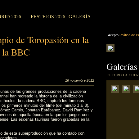
RID 2026
FESTEJOS 2026
GALERÍA
mpio de Toropasión en la
Acepto
Política de P
e la BBC
Galerías
EL TOREO A CUER
16 noviembre 2012
e unas de las grandes producciones de la cadena
nel han recreado la historia de la civilización
ctáculos, la cadena BBC, capturó los famosos
os primeros minutos del filme (del minuto 3 al 8).
 Gómez Carpio, Jonatan Estébanez, David Ramírez y
óvenes de aquella época en la que los juegos con
etense. Las escenas taurinas fueron grabadas en la
o de esta superproducción que ha contado con
oriadores.