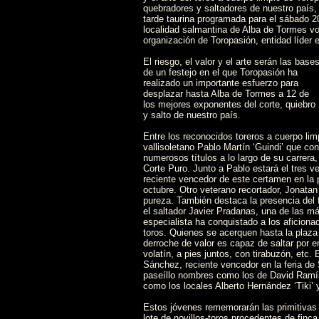
quebradores y saltadores de nuestro país, 
tarde taurina programada para el sábado 20
localidad salmantina de Alba de Tormes volv
organización de Toropasión, entidad líder e
El riesgo, el valor y el arte serán las base
de un festejo en el que Toropasión ha
realizado un importante esfuerzo para
desplazar hasta Alba de Tormes a 12 de
los mejores exponentes del corte, quiebro
y salto de nuestro país.
Entre los reconocidos toreros a cuerpo lim
vallisoletano Pablo Martín ‘Guindi’ que co
numerosos títulos a lo largo de su carrera, 
Corte Puro. Junto a Pablo estará el tres
reciente vencedor de este certamen en la 
octubre. Otro veterano recortador, Jonatan 
pureza. También destaca la presencia del 
el saltador Javier Pradanas, una de las má
especialista ha conquistado a los aficiona
toros. Quienes se acerquen hasta la plaza 
derroche de valor es capaz de saltar por e
volatín, a pies juntos, con tirabuzón, etc.
Sánchez, reciente vencedor en la feria de
paseíllo nombres como los de David Ramír
como los locales Alberto Hernández ‘Tiki’
Estos jóvenes rememorarán las primitivas 
lote de novillos-toros procedentes de finc