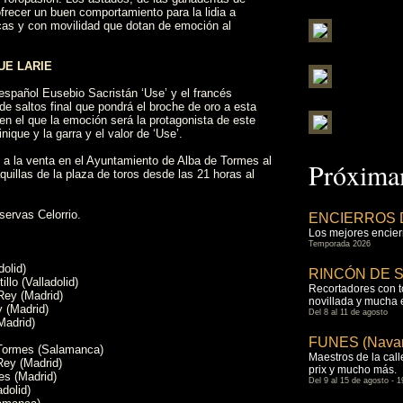
ecer un buen comportamiento para la lidia a
cas y con movilidad que dotan de emoción al
UE LARIE
español Eusebio Sacristán ‘Use’ y el francés
de saltos final que pondrá el broche de oro a esta
en el que la emoción será la protagonista de este
ique y la garra y el valor de ‘Use’.
n a la venta en el Ayuntamiento de Alba de Tormes al
Próximam
aquillas de la plaza de toros desde las 21 horas al
servas Celorrio.
ENCIERROS 
Los mejores encierr
Temporada 2026
olid)
RINCÓN DE SO
llo (Valladolid)
Recortadores con tor
Rey (Madrid)
novillada y mucha
 (Madrid)
Del 8 al 11 de agosto
Madrid)
FUNES (Navar
 Tormes (Salamanca)
Maestros de la calle
Rey (Madrid)
prix y mucho más.
es (Madrid)
Del 9 al 15 de agosto - 1
dolid)