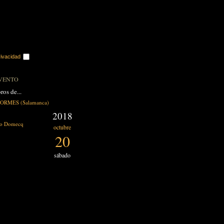
rivacidad
VENTO
ros de...
ORMES (Salamanca)
2018
go Domecq
octubre
20
sábado