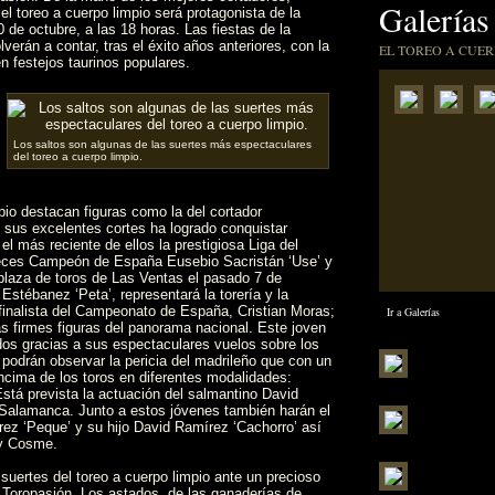
Galerías
el toreo a cuerpo limpio será protagonista de la
 de octubre, a las 18 horas. Las fiestas de la
erán a contar, tras el éxito años anteriores, con la
EL TOREO A CUER
n festejos taurinos populares.
s
Los saltos son algunas de las suertes más espectaculares
del toreo a cuerpo limpio.
pio destacan figuras como la del cortador
n sus excelentes cortes ha logrado conquistar
el más reciente de ellos la prestigiosa Liga del
 veces Campeón de España Eusebio Sacristán ‘Use’ y
plaza de toros de Las Ventas el pasado 7 de
Estébanez ‘Peta’, representará la torería y la
finalista del Campeonato de España, Cristian Moras;
Ir a Galerías
s firmes figuras del panorama nacional. Este joven
dos gracias a sus espectaculares vuelos sobre los
podrán observar la pericia del madrileño que con un
ncima de los toros en diferentes modalidades:
 Está prevista la actuación del salmantino David
 Salamanca. Junto a estos jóvenes también harán el
ez ‘Peque’ y su hijo David Ramírez ‘Cachorro’ así
 y Cosme.
suertes del toreo a cuerpo limpio ante un precioso
a Toropasión. Los astados, de las ganaderías de