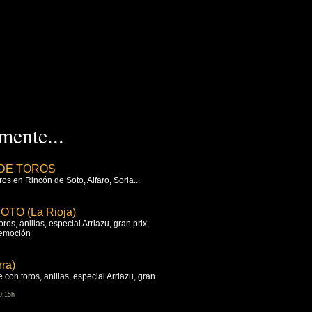
ente...
DE TOROS
os en Rincón de Soto, Alfaro, Soria...
TO (La Rioja)
os, anillas, especial Arriazu, gran prix,
 emoción
ra)
 con toros, anillas, especial Arriazu, gran
9:15h