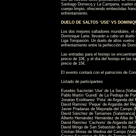
Santiago Domecq y La Campana, suelen ofr
cuerpo limpio, ofreciendo embestidas fran
enfrentamiento.
DUELO DE SALTOS ‘USE’ VS DOMINIQ
Los dos mejores saltadores mundiales, el 
Dominique Larie, llevarán a cabo un duelo 
Liga Toropasión. Un duelo de altos vuelos 
enfrentamiento entre la perfección de Domin
Las entradas para el festejo se encuentra
precio de 10€, y el día del festejo en las t
precio de 15€.
El evento contará con el patrocinio de Con
Listado de participantes
Eusebio Sacristán ‘Use’ de La Seca (Vallad
Pablo Martín ‘Guindi’ de La Pedraja de Porti
Jonatan Estébanez ‘Peta’ de Arganda del 
David Ramírez ‘Peque’ de Arganda del Rey
Javier Pradanas de Mejorada del Campo (
David Sánchez de Tamames (Salamanca)
Alberto Hernández Hernández de Alba de
David Ramírez ‘Cachorro’ de Arganda del 
David Mingo de San Sebastián de los Rey
Cristian Moras de Medina del Campo (Valla