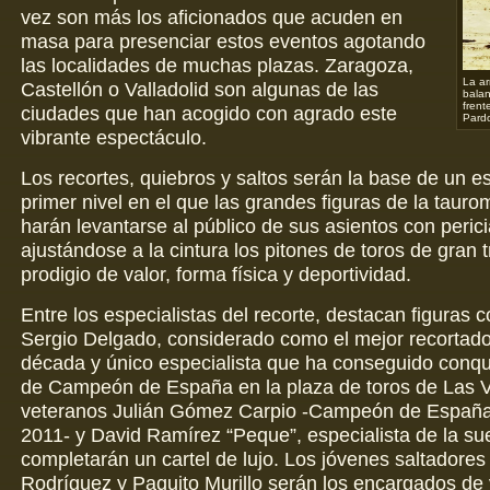
vez son más los aficionados que acuden en
masa para presenciar estos eventos agotando
las localidades de muchas plazas. Zaragoza,
La ar
Castellón o Valladolid son algunas de las
balan
frent
ciudades que han acogido con agrado este
Pard
vibrante espectáculo.
Los recortes, quiebros y saltos serán la base de un e
primer nivel en el que las grandes figuras de la taur
harán levantarse al público de sus asientos con perici
ajustándose a la cintura los pitones de toros de gran 
prodigio de valor, forma física y deportividad.
Entre los especialistas del recorte, destacan figuras 
Sergio Delgado, considerado como el mejor recortador
década y único especialista que ha conseguido conquis
de Campeón de España en la plaza de toros de Las V
veteranos Julián Gómez Carpio -Campeón de España
2011- y David Ramírez “Peque”, especialista de la sue
completarán un cartel de lujo. Los jóvenes saltadores
Rodríguez y Paquito Murillo serán los encargados de 