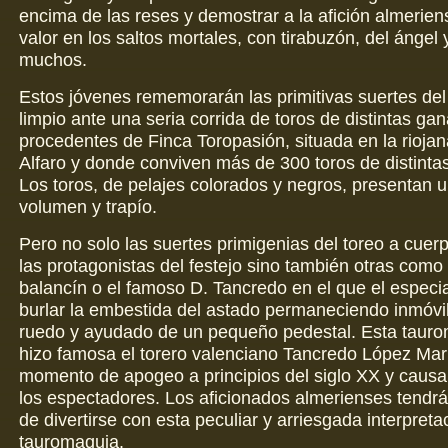
encima de las reses y demostrar a la afición almeriens
valor en los saltos mortales, con tirabuzón, del ángel 
muchos.
Estos jóvenes rememorarán las primitivas suertes del
limpio ante una seria corrida de toros de distintas ga
procedentes de Finca Toropasión, situada en la riojan
Alfaro y donde conviven más de 300 toros de distinta
Los toros, de pelajes colorados y negros, presentan 
volumen y trapío.
Pero no solo las suertes primigenias del toreo a cuer
las protagonistas del festejo sino también otras como
balancín o el famoso D. Tancredo en el que el especial
burlar la embestida del astado permaneciendo inmóvil
ruedo y ayudado de un pequeño pedestal. Esta tauro
hizo famosa el torero valenciano Tancredo López Marí
momento de apogeo a principios del siglo XX y caus
los espectadores. Los aficionados almerienses tendrá
de divertirse con esta peculiar y arriesgada interpreta
tauromaquia.