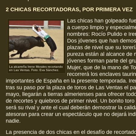
2 CHICAS RECORTADORAS, POR PRIMERA VEZ
Las chicas han golpeado fuer
a cuerpo limpio y especialm
nombres: Rocío Pulido e Ire
Dos jóvenes que han demos
plazas de nivel que su torerí
pureza están al alcance de
jóvenes forman parte del gr
Mujer, que de la mano de To
La alcarreña Irene Morales recortando
en Las Ventas. Foto: Eva Sánchez.
recorrerá los enclaves taur
importantes de España en la presente temporada. Ire
tras su paso por la plaza de toros de Las Ventas el p
mayo, llegarán a tierras almerienses para ofrecer todo
de recortes y quiebros de primer nivel. Un bonito tor
será su rival y ante el cual deberán demostrar la cali
atesoran para crear un espectáculo que no dejará indi
nadie.
La presencia de dos chicas en el desafío de recortad