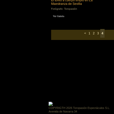
El toreo a cuerpo limpio en La
Maestranza de Sevilla
Fotógrafo: Toropasión
Ver Galería
<
1
2
3
4
COPYRIGTH 2026 Toropasión Espectáculos S.L.
Avenida de Navarra 34