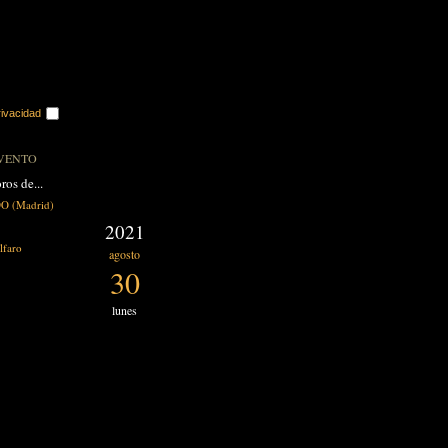
rivacidad
VENTO
ros de...
 (Madrid)
2021
lfaro
agosto
30
lunes