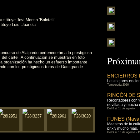
ustituye Javi Manso ‘Balotelli’
ituye Luis ‘Juanela’
concurso de Alalpardo pertenecerán a la prestigiosa
Próximam
 del cartel. A continuación se muestran en foto
la organización ha hecho un esfuerzo importante
ando con los prestigiosos toros de Garcigrande.
ENCIERROS 
Los mejores encierr
Temporada 2026
RINCÓN DE SO
Recortadores con tor
novillada y mucha
Del 8 al 11 de agosto
FUNES (Navar
Maestros de la calle
prix y mucho más.
Del 9 al 15 de agosto - 1