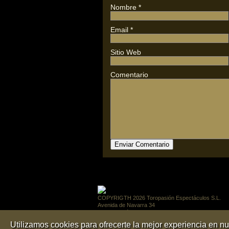
Nombre
*
Email
*
Sitio Web
Comentario
COPYRIGTH 2026 Toropasión Espectáculos S.L.
Avenida de Navarra 34
26550 Rincón de Soto
LA RIOJA
Utilizamos cookies para ofrecerte la mejor experiencia en n