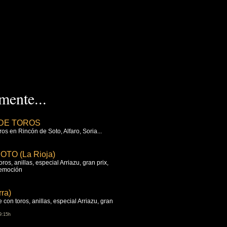
ente...
DE TOROS
os en Rincón de Soto, Alfaro, Soria...
TO (La Rioja)
os, anillas, especial Arriazu, gran prix,
 emoción
ra)
 con toros, anillas, especial Arriazu, gran
9:15h