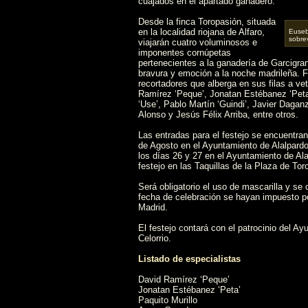
cuajados en el apartado ganadero.
Desde la finca Toropasión, situada
en la localidad riojana de Alfaro,
Euseb
sobrev
viajarán cuatro voluminosos e
imponentes cornúpetas
pertenecientes a la ganadería de Garcigra
bravura y emoción a la noche madrileña. F
recortadores que alberga en sus filas a v
Ramírez ‘Peque’, Jonatan Estébanez ‘Peta’
‘Use’, Pablo Martín ‘Guindi’, Javier Dagan
Alonso y Jesús Félix Arriba, entre otros.
Las entradas para el festejo se encuentra
de Agosto en el Ayuntamiento de Alalpardo 
los días 26 y 27 en el Ayuntamiento de Alal
festejo en las Taquillas de la Plaza de Tor
Será obligatorio el uso de mascarilla y se
fecha de celebración se hayan impuesto p
Madrid.
El festejo contará con el patrocinio del A
Celorrio.
Listado de especialistas
David Ramírez ‘Peque’
Jonatan Estébanez ‘Peta’
Paquito Murillo