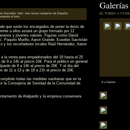
Galerías
EL TOREO A CUER
io Sacristán ‘Use’, tres veces campeón de España
olando el toro.
nde que serán los encargados de poner la dosis de
rente a ellos estará un grupo formado por 12
eteranos y jóvenes valores. Figuras como David
, Paquito Murillo, Aaron Grande, Eusebio Sacristán
zo y los recortadores locales Raúl Hernández, Aaron
n a la venta para empadronados del 18 hasta el 25
de 9 a 14h al precio 10€. Para el público en general
pardo de 9 a 14h al precio de 20€. Y el día del
os de 11 a 13 y de 18 a 21h al precio de 20€.
 cumplirán todas las medidas sanitarias que en la
Ir a Galerías
or la Consejería de Sanidad de la Comunidad de
yuntamiento de Alalpardo y la empresa conservera