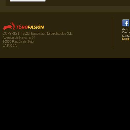
Aviso
Conta
COPYRIGTH 2026 Toropasión Espectáculos S.L.
Mapa
Avenida de Navarra 34
Desig
26550 Rincón de Soto
LA RIOJA