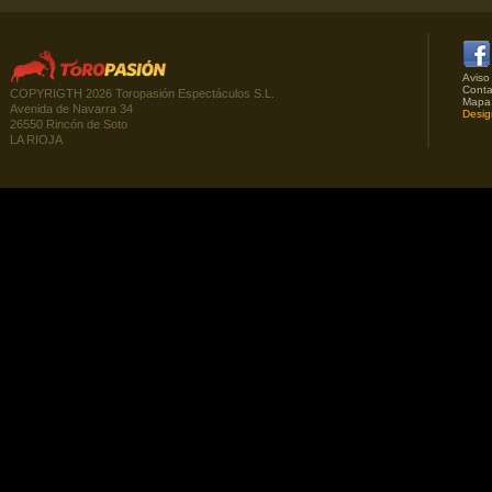
Aviso
Conta
COPYRIGTH 2026 Toropasión Espectáculos S.L.
Mapa
Avenida de Navarra 34
Desig
26550 Rincón de Soto
LA RIOJA