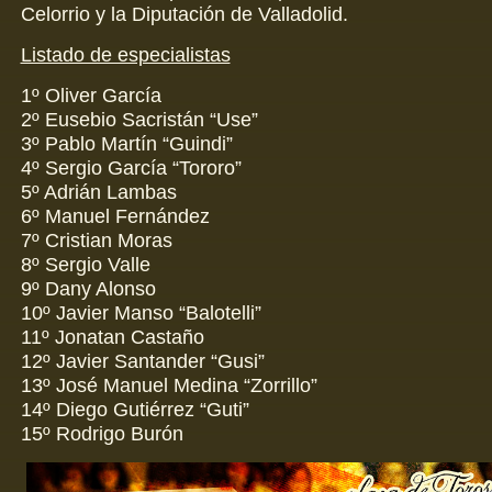
Celorrio y la Diputación de Valladolid.
Listado de especialistas
1º Oliver García
2º Eusebio Sacristán “Use”
3º Pablo Martín “Guindi”
4º Sergio García “Tororo”
5º Adrián Lambas
6º Manuel Fernández
7º Cristian Moras
8º Sergio Valle
9º Dany Alonso
10º Javier Manso “Balotelli”
11º Jonatan Castaño
12º Javier Santander “Gusi”
13º José Manuel Medina “Zorrillo”
14º Diego Gutiérrez “Guti”
15º Rodrigo Burón