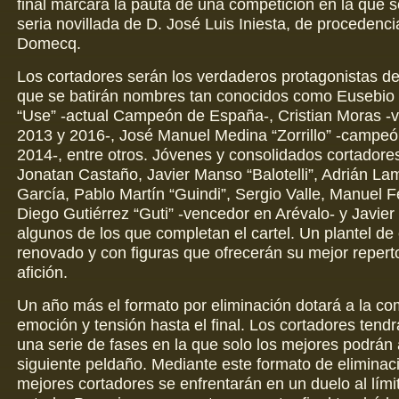
final marcará la pauta de una competición en la que s
seria novillada de D. José Luis Iniesta, de procedenc
Domecq.
Los cortadores serán los verdaderos protagonistas de l
que se batirán nombres tan conocidos como Eusebio 
“Use” -actual Campeón de España-, Cristian Moras -
2013 y 2016-, José Manuel Medina “Zorrillo” -campeó
2014-, entre otros. Jóvenes y consolidados cortador
Jonatan Castaño, Javier Manso “Balotelli”, Adrián La
García, Pablo Martín “Guindi”, Sergio Valle, Manuel 
Diego Gutiérrez “Guti” -vencedor en Arévalo- y Javie
algunos de los que completan el cartel. Un plantel de 
renovado y con figuras que ofrecerán su mejor reperto
afición.
Un año más el formato por eliminación dotará a la co
emoción y tensión hasta el final. Los cortadores tend
una serie de fases en la que solo los mejores podrán 
siguiente peldaño. Mediante este formato de eliminaci
mejores cortadores se enfrentarán en un duelo al límit