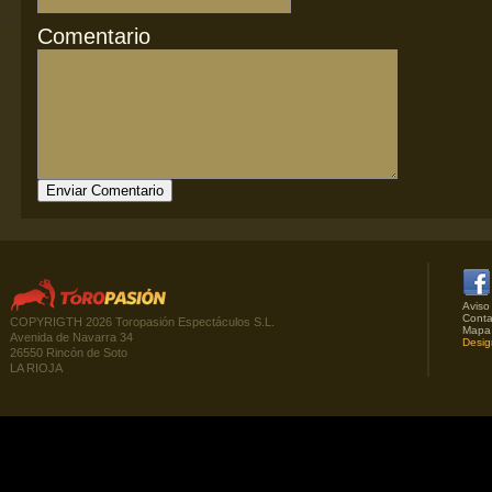
Comentario
Aviso
Conta
COPYRIGTH 2026 Toropasión Espectáculos S.L.
Mapa
Avenida de Navarra 34
Desig
26550 Rincón de Soto
LA RIOJA