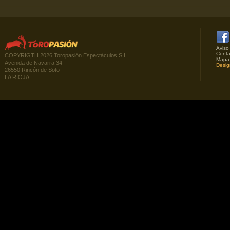
Aviso
Conta
COPYRIGTH 2026 Toropasión Espectáculos S.L.
Mapa
Avenida de Navarra 34
Desig
26550 Rincón de Soto
LA RIOJA