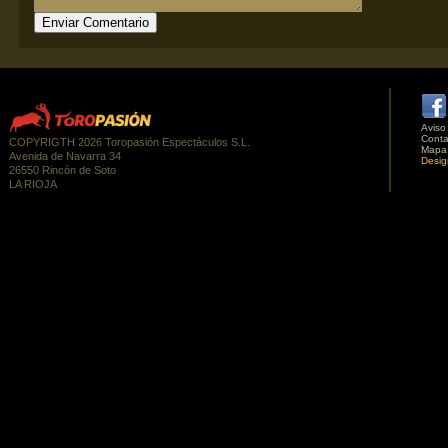
Aviso
Conta
COPYRIGTH 2026 Toropasión Espectáculos S.L.
Mapa
Avenida de Navarra 34
Desig
26550 Rincón de Soto
LA RIOJA