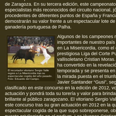
de Zaragoza. En su tercera edición, este campeonato 
especialistas más reconocidos del circuito nacional, 
procedentes de diferentes puntos de España y Franc
demostrarán su valor frente a un espectacular lote de 
ganadería portuguesa de Palha.
Algunos de los campeones
importantes de nuestro país 
en La Misericordia, como el
prestigiosa Liga del Corte Pu
vallisoletano Cristian Moras
ha convertido en la revelaci
temporada y se presenta en
El recortador vitoriano Sergio Valle
regres a La Misericordia tras su
la mirada puesta en el triunf
espectacular cogida del año pasado.
Foto: Eduardo del Campo.
Javier Santander “Gusi”, se
clasificado en este concurso en la edición de 2012, vo
actuación y pondrá toda su torería y valor para brind
brillante al público zaragozano. El vitoriano Sergio Val
este concurso tras su gran actuación en 2012 en la q
espectacular cogida de la que supo sobreponerse, ob