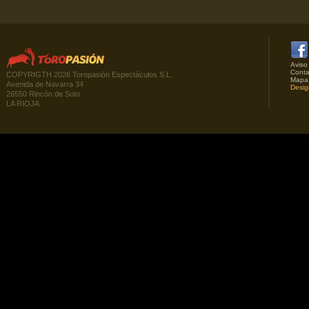
Aviso
Conta
COPYRIGTH 2026 Toropasión Espectáculos S.L.
Mapa
Avenida de Navarra 34
Desig
26550 Rincón de Soto
LA RIOJA