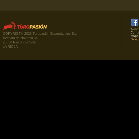
Aviso
Conta
COPYRIGTH 2026 Toropasión Espectáculos S.L.
Mapa
Avenida de Navarra 34
Desig
26550 Rincón de Soto
LA RIOJA