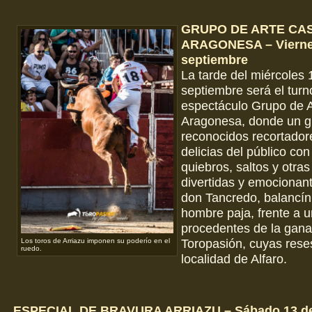
GRUPO DE ARTE CA
ARAGONESA – Vierne
septiembre
La tarde del miércoles 
septiembre será el turn
espectáculo Grupo de A
Aragonesa, donde un g
reconocidos recortador
delicias del público con
quiebros, saltos y otras
divertidas y emocionan
don Tancredo, balancín
hombre paja, frente a u
procedentes de la gana
Toropasión, cuyas rese
Los toros de Arriazu imponen su poderío en el
ruedo.
localidad de Alfaro.
ESPECIAL DE BRAVURA ARRIAZU – Sábado 13 de