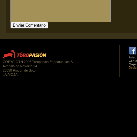
Aviso
Conta
COPYRIGTH 2026 Toropasión Espectáculos S.L.
Mapa
Avenida de Navarra 34
Desig
26550 Rincón de Soto
LA RIOJA