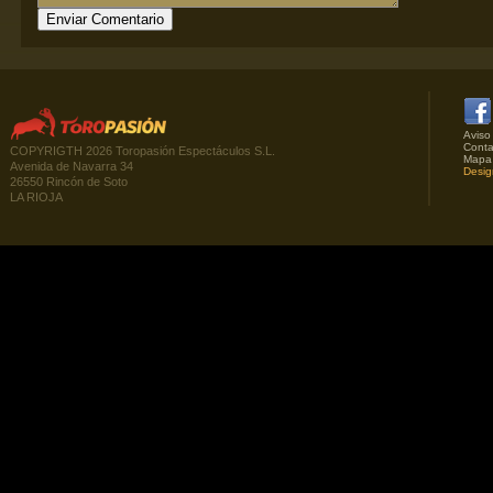
Aviso
Conta
COPYRIGTH 2026 Toropasión Espectáculos S.L.
Mapa
Avenida de Navarra 34
Desig
26550 Rincón de Soto
LA RIOJA