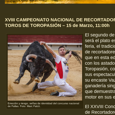
XVIII CAMPEONATO NACIONAL DE RECORTADO
TOROS DE TOROPASIÓN – 15 de Marzo, 11:00h
El segundo de 
será el plato es
feria, el tradi
de recortadore
que en esta ed
con los astado
Toropasión, c
sus espectacul
su encaste Va
ganadería sing
que demuestr
motor en sus 
Emoción y riesgo, señas de identidad del concurso nacional
El XXVIII Con
de Fallas. Foto: Marc Falcó.
de Recortadore