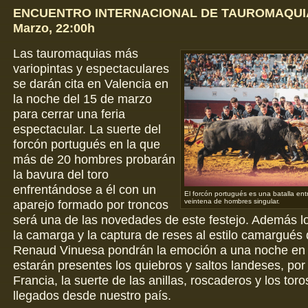
ENCUENTRO INTERNACIONAL DE TAUROMAQUIAS
Marzo, 22:00h
Las tauromaquias más
variopintas y espectaculares
se darán cita en Valencia en
la noche del 15 de marzo
para cerrar una feria
espectacular. La suerte del
forcón portugués en la que
más de 20 hombres probarán
la bavura del toro
enfrentándose a él con un
El forcón portugués es una batalla entr
aparejo formado por troncos
veintena de hombres singular.
será una de las novedades de este festejo. Además l
la camarga y la captura de reses al estilo camargués 
Renaud Vinuesa pondrán la emoción a una noche en 
estarán presentes los quiebros y saltos landeses, por
Francia, la suerte de las anillas, roscaderos y los to
llegados desde nuestro país.