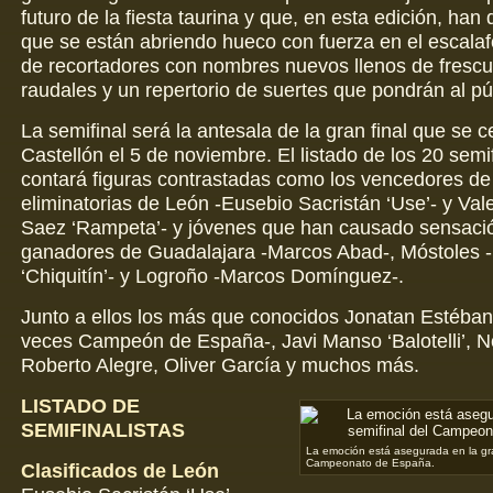
futuro de la fiesta taurina y que, en esta edición, ha
que se están abriendo hueco con fuerza en el escalaf
de recortadores con nombres nuevos llenos de frescur
raudales y un repertorio de suertes que pondrán al pú
La semifinal será la antesala de la gran final que se c
Castellón el 5 de noviembre. El listado de los 20 semif
contará figuras contrastadas como los vencedores de
eliminatorias de León -Eusebio Sacristán ‘Use’- y Val
Saez ‘Rampeta’- y jóvenes que han causado sensaci
ganadores de Guadalajara -Marcos Abad-, Móstoles -
‘Chiquitín’- y Logroño -Marcos Domínguez-.
Junto a ellos los más que conocidos Jonatan Estébane
veces Campeón de España-, Javi Manso ‘Balotelli’, N
Roberto Alegre, Oliver García y muchos más.
LISTADO DE
SEMIFINALISTAS
La emoción está asegurada en la gra
Campeonato de España.
Clasificados de León