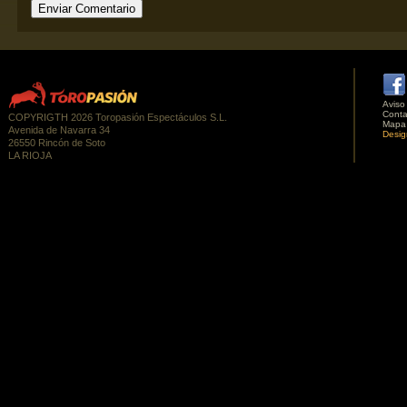
Aviso
Conta
COPYRIGTH 2026 Toropasión Espectáculos S.L.
Mapa
Avenida de Navarra 34
Desig
26550 Rincón de Soto
LA RIOJA