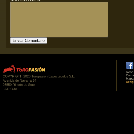
Aviso
Conta
COPYRIGTH 2026 Toropasión Espectáculos S.L.
Mapa
Avenida de Navarra 34
Desig
26550 Rincón de Soto
LA RIOJA