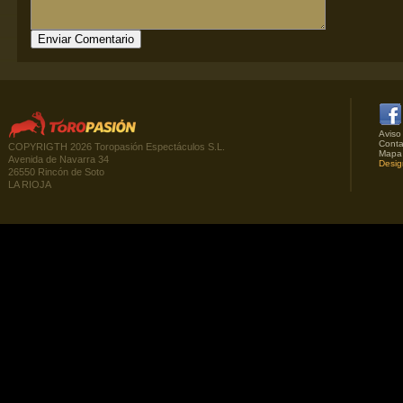
Aviso
Conta
COPYRIGTH 2026 Toropasión Espectáculos S.L.
Mapa
Avenida de Navarra 34
Desig
26550 Rincón de Soto
LA RIOJA