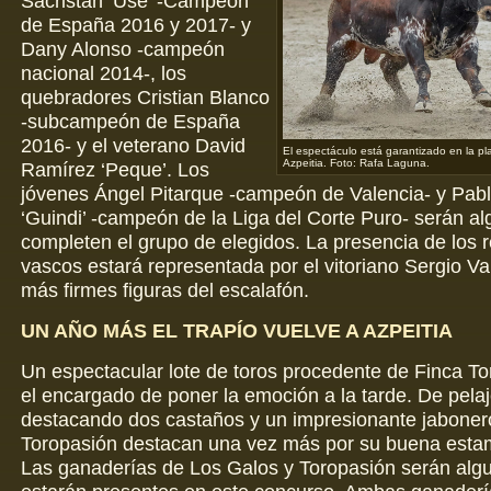
Sacristán ‘Use’ -Campeón
de España 2016 y 2017- y
Dany Alonso -campeón
nacional 2014-, los
quebradores Cristian Blanco
-subcampeón de España
2016- y el veterano David
El espectáculo está garantizado en la pl
Azpeitia. Foto: Rafa Laguna.
Ramírez ‘Peque’. Los
jóvenes Ángel Pitarque -campeón de Valencia- y Pabl
‘Guindi’ -campeón de la Liga del Corte Puro- serán al
completen el grupo de elegidos. La presencia de los 
vascos estará representada por el vitoriano Sergio Val
más firmes figuras del escalafón.
UN AÑO MÁS EL TRAPÍO VUELVE A AZPEITIA
Un espectacular lote de toros procedente de Finca To
el encargado de poner la emoción a la tarde. De pelaj
destacando dos castaños y un impresionante jabonero
Toropasión destacan una vez más por su buena estam
Las ganaderías de Los Galos y Toropasión serán alg