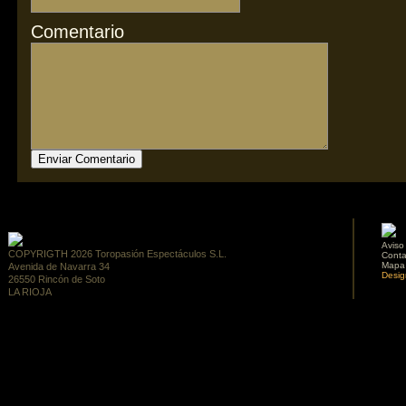
Comentario
Aviso
COPYRIGTH 2026 Toropasión Espectáculos S.L.
Conta
Mapa
Avenida de Navarra 34
Desig
26550 Rincón de Soto
LA RIOJA