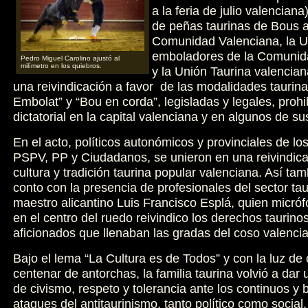
a la feria de julio valencian
de peñas taurinas de Bous al
Comunidad Valenciana, la U
emboladores de la Comunid
Pedro Miguel Carolino ajustó al
milímetro en los quiebros.
y la Unión Taurina valencia
una reivindicación a favor de las modalidades taurin
Embolat” y “Bou en corda”, legisladas y legales, proh
dictatorial en la capital valenciana y en algunos de su
En el acto, políticos autonómicos y provinciales de los
PSPV, PP y Ciudadanos, se unieron en una reivindica
cultura y tradición taurina popular valenciana. Así tam
conto con la presencia de profesionales del sector tau
maestro alicantino Luis Francisco Esplá, quien micró
en el centro del ruedo reivindico los derechos taurino
aficionados que llenaban las gradas del coso valenci
Bajo el lema “La Cultura es de Todos” y con la luz de
centenar de antorchas, la familia taurina volvió a dar 
de civismo, respeto y tolerancia ante los continuos y 
ataques del antitaurinismo, tanto político como social.