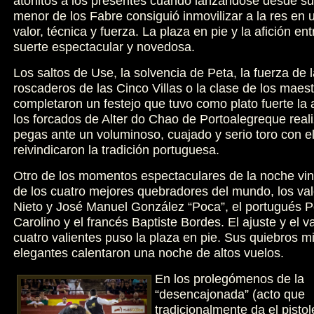
atónitos a los presentes cuando lanzándose desde su 
menor de los Fabre consiguió inmovilizar a la res en 
valor, técnica y fuerza. La plaza en pie y la afición e
suerte espectacular y novedosa.
Los saltos de Use, la solvencia de Peta, la fuerza de l
roscaderos de las Cinco Villas o la clase de los maest
completaron un festejo que tuvo como plato fuerte la 
los forcados de Alter do Chao de Portoalegreque real
pegas ante un voluminoso, cuajado y serio toro con e
reivindicaron la tradición portuguesa.
Otro de los momentos espectaculares de la noche vi
de los cuatro mejores quebradores del mundo, los va
Nieto y José Manuel González “Poca”, el portugués P
Carolino y el francés Baptiste Bordes. El ajuste y el v
cuatro valientes puso la plaza en pie. Sus quiebros mi
elegantes calentaron una noche de altos vuelos.
En los prolegómenos de la
“desencajonada” (acto que
tradicionalmente da el pistol