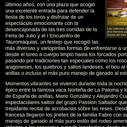
últimos años, con una plaza que acogió
una excelente entrada para defender la
fiesta de los toros y disfrutar de un
espectáculo emocionante con la
desencajonada de las tres corridas de la
Los valientes 
dos intentos pa
Feria de Julio y el I Encuentro de
fuerza del toro.
Tauromaquias, un festejo que recogió las
más diversas y variopintas formas de enfrentarse a u
desde el toreo a cuerpo limpio hasta los forcados po
pasando por tradiciones tan especiales como los ros
aragoneses, los quiebros y saltos landeses, el bou al c
anillas o incluso el más puro manejo de ganado al esti
Momentos vibrantes se vivieron durante toda la noch
épico entre la famosa vaca Norteña de La Paloma y 
de España de anillas, Mario González y Alejandro Cua
espectaculares saltos del grupo Passion Saltador que
trepidante recital de acrobacias sobre las reses. Des
francesa llegaron los jinetes de la familia Fabre con 
manejo de ganado al más puro estilo del rodeo ameri