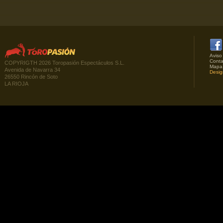
Aviso
Conta
COPYRIGTH 2026 Toropasión Espectáculos S.L.
Mapa
Avenida de Navarra 34
Desig
26550 Rincón de Soto
LA RIOJA