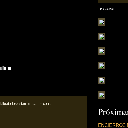
Ir a Galerías
bligatorios están marcados con un
*
Próximam
ENCIERROS 