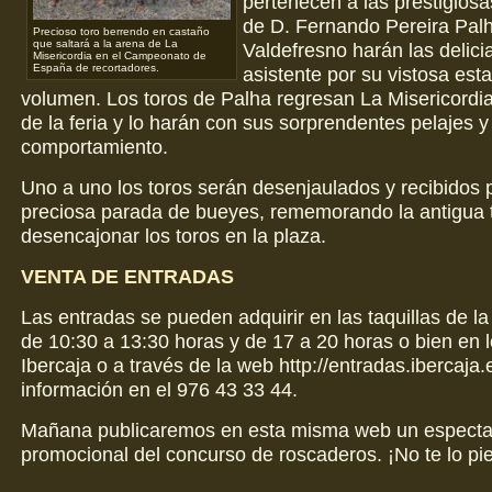
pertenecen a las prestigios
de D. Fernando Pereira Pal
Precioso toro berrendo en castaño
que saltará a la arena de La
Valdefresno harán las delici
Misericordia en el Campeonato de
España de recortadores.
asistente por su vistosa est
volumen. Los toros de Palha regresan La Misericordia
de la feria y lo harán con sus sorprendentes pelajes 
comportamiento.
Uno a uno los toros serán desenjaulados y recibidos 
preciosa parada de bueyes, rememorando la antigua t
desencajonar los toros en la plaza.
VENTA DE ENTRADAS
Las entradas se pueden adquirir en las taquillas de la
de 10:30 a 13:30 horas y de 17 a 20 horas o bien en l
Ibercaja o a través de la web http://entradas.ibercaja
información en el 976 43 33 44.
Mañana publicaremos en esta misma web un espectac
promocional del concurso de roscaderos. ¡No te lo pi