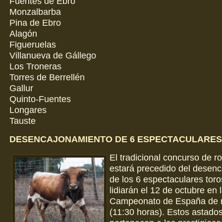
Fuentes de Ebro
Monzalbarba
Pina de Ebro
Alagón
Figueruelas
Villanueva de Gállego
Los Troneras
Torres de Berrellén
Gallur
Quinto-Fuentes
Longares
Tauste
DESENCAJONAMIENTO DE 6 ESPECTACULARES
El tradicional concurso de r
estará precedido del desen
de los 6 espectaculares tor
lidiarán el 12 de octubre en l
Campeonato de España de r
(11:30 horas). Estos astado