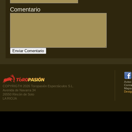
Comentario
Aviso
Conta
COPYRIGTH 2026 Toropasión Espectáculos S.L.
Mapa
Avenida de Navarra 34
Desig
26550 Rincón de Soto
LA RIOJA