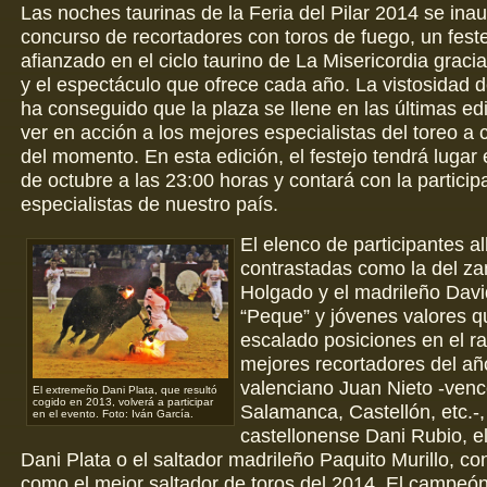
Las noches taurinas de la Feria del Pilar 2014 se ina
concurso de recortadores con toros de fuego, un fest
afianzado en el ciclo taurino de La Misericordia graci
y el espectáculo que ofrece cada año. La vistosidad 
ha conseguido que la plaza se llene en las últimas ed
ver en acción a los mejores especialistas del toreo a 
del momento. En esta edición, el festejo tendrá lugar 
de octubre a las 23:00 horas y contará con la particip
especialistas de nuestro país.
El elenco de participantes a
contrastadas como la del za
Holgado y el madrileño Dav
“Peque” y jóvenes valores q
escalado posiciones en el r
mejores recortadores del añ
valenciano Juan Nieto -venc
El extremeño Dani Plata, que resultó
cogido en 2013, volverá a participar
Salamanca, Castellón, etc.-,
en el evento. Foto: Iván García.
castellonense Dani Rubio, e
Dani Plata o el saltador madrileño Paquito Murillo, c
como el mejor saltador de toros del 2014. El campeón