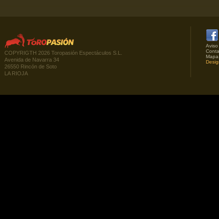
Aviso
Conta
COPYRIGTH 2026 Toropasión Espectáculos S.L.
Mapa
Avenida de Navarra 34
Desig
26550 Rincón de Soto
LA RIOJA