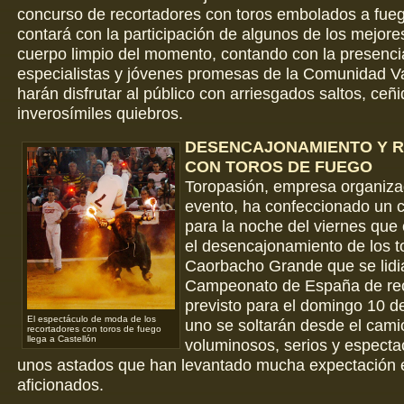
concurso de recortadores con toros embolados a fuego
contará con la participación de algunos de los mejore
cuerpo limpio del momento, contando con la presenci
especialistas y jóvenes promesas de la Comunidad V
harán disfrutar al público con arriesgados saltos, ceñ
inverosímiles quiebros.
DESENCAJONAMIENTO Y 
CON TOROS DE FUEGO
Toropasión, empresa organiza
evento, ha confeccionado un ca
para la noche del viernes qu
el desencajonamiento de los t
Caorbacho Grande que se lidia
Campeonato de España de rec
previsto para el domingo 10 d
El espectáculo de moda de los
uno se soltarán desde el cami
recortadores con toros de fuego
llega a Castellón
voluminosos, serios y espectac
unos astados que han levantado mucha expectación e
aficionados.