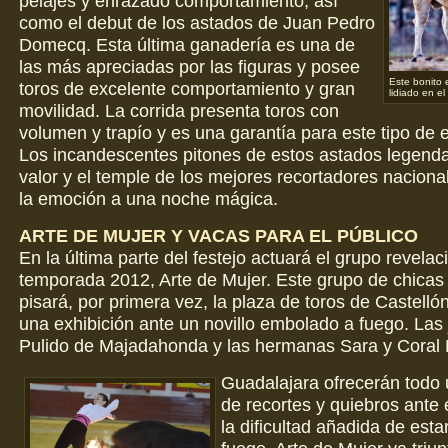
pelajes y enrazado comportamiento, así
como el debut de los astados de Juan Pedro
Domecq. Esta última ganadería es una de
las más apreciadas por las figuras y posee
Este bonito 
toros de excelente comportamiento y gran
lidiado en e
movilidad. La corrida presenta toros con
volumen y trapío y es una garantía para este tipo de 
Los incandescentes pitones de estos astados legenda
valor y el temple de los mejores recortadores nacion
la emoción a una noche mágica.
ARTE DE MUJER Y VACAS PARA EL PÚBLICO
En la última parte del festejo actuará el grupo revelac
temporada 2012, Arte de Mujer. Este grupo de chicas
pisará, por primera vez, la plaza de toros de Castellón
una exhibición ante un novillo embolado a fuego. Las
Pulido de Majadahonda y las hermanas Sara y Coral
Guadalajara ofrecerán todo 
de recortes y quiebros ante 
la dificultad añadida de est