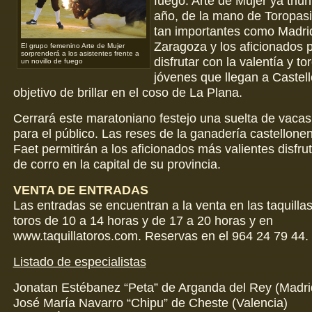
fuego. Arte de Mujer ya triu
año, de la mano de Toropasi
tan importantes como Madrid
Zaragoza y los aficionados 
El grupo femenino Arte de Mujer
sorprenderá a los asistentes frente a
disfrutar con la valentía y to
un novillo de fuego
jóvenes que llegan a Castell
objetivo de brillar en el coso de La Plana.
Cerrará este maratoniano festejo una suelta de vaca
para el público. Las reses de la ganadería castellon
Faet permitirán a los aficionados más valientes disfru
de corro en la capital de su provincia.
VENTA DE ENTRADAS
Las entradas se encuentran a la venta en las taquillas
toros de 10 a 14 horas y de 17 a 20 horas y en
www.taquillatoros.com. Reservas en el 964 24 79 44.
Listado de especialistas
Jonatan Estébanez “Peta” de Arganda del Rey (Madri
José María Navarro “Chipu” de Cheste (Valencia)