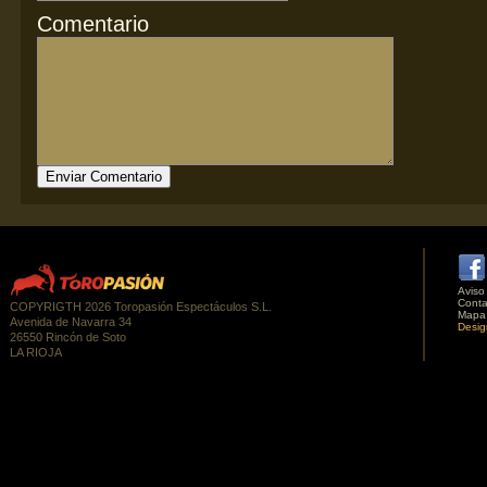
Comentario
Aviso
Conta
COPYRIGTH 2026 Toropasión Espectáculos S.L.
Mapa
Avenida de Navarra 34
Desig
26550 Rincón de Soto
LA RIOJA