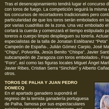
Tras el desencajonamiento tendrá lugar el concurso d
con toros de fuego. La competición seguirá la misma
los concursos de recortadores tradicionales pero cont
particularidad de que los toros serán embolados en l
por varias cuadrillas de la zona. Una vez embolado el
cortará la cuerda y comenzará el tiempo estipulado p
toreros a cuerpo limpio desplieguen su torería. Actuar
especialistas de la talla de Jonatan Estébanez “Peta” 
Campeón de España-, Julián Gómez Carpio, José Ma
“Chipu”, Polvorilla, Jesús Benito “Chispa”, Javier San
subcampeón de Zaragoza con toros embolados-, Fran
“Foro”, así como las figuras locales Miguel Ángel Marín
Javier Ribes, Cristian Serra “Sinchán” y Alberto Caña
otros.
TOROS DE PALHA Y JUAN PEDRO
DOMECQ
En el apartado ganadero supondrá el
regreso de la temida ganadería portuguesa
de Palha, famosa por sus espectaculares