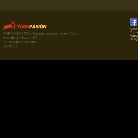
Aviso
Conta
COPYRIGTH 2026 Toropasión Espectáculos S.L.
Mapa
Avenida de Navarra 34
Desig
26550 Rincón de Soto
LA RIOJA