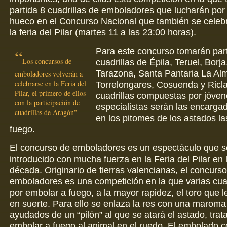
partida 8 cuadrillas de emboladores que lucharán por
hueco en el Concurso Nacional que también se celeb
la feria del Pilar (martes 11 a las 23:00 horas).
Para este concurso tomarán part
Los concursos de
cuadrillas de Épila, Teruel, Borja
Tarazona, Santa Pantaria La Al
emboladores volverán a
celebrarse en la Feria del
Torrelongares, Cosuenda y Ricla
Pilar, el primero de ellos
cuadrillas compuestas por jóven
con la participación de
especialistas serán las encarga
cuadrillas de Aragón
en los pitomes de los astados la
fuego.
El concurso de emboladores es un espectáculo que s
introducido con mucha fuerza en la Feria del Pilar en 
década. Originario de tierras valencianas, el concurs
emboladores es una competición en la que varias cuad
por embolar a fuego, a la mayor rapidez, el toro que 
en suerte. Para ello se enlaza la res con una maroma e
ayudados de un “pilón” al que se atará el astado, trat
embolar a fuego al animal en el ruedo. El embolado c