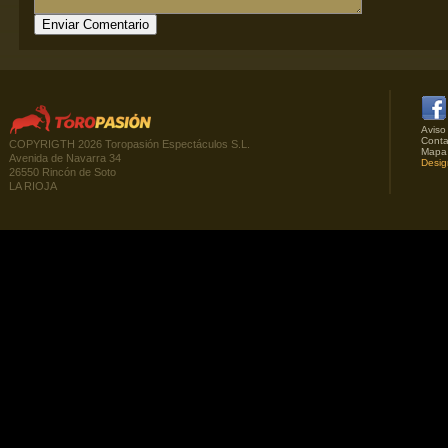
Aviso
Conta
COPYRIGTH 2026 Toropasión Espectáculos S.L.
Mapa
Avenida de Navarra 34
Desig
26550 Rincón de Soto
LA RIOJA