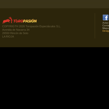
Aviso
Conta
COPYRIGTH 2026 Toropasión Espectáculos S.L.
Mapa
Avenida de Navarra 34
Desig
26550 Rincón de Soto
LA RIOJA