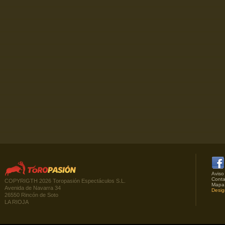
Aviso
Conta
COPYRIGTH 2026 Toropasión Espectáculos S.L.
Mapa
Avenida de Navarra 34
Desig
26550 Rincón de Soto
LA RIOJA