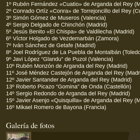
1º Rubén Fernández «Cuatio» de Arganda del Rey (M
2º Conrado Ortíz «Conra» de Torrejoncillo del Rey (
3º Simón Gómez de Museros (Valencia)
4º Sergio Delgado de Chinchón (Madrid)
5º Jesús Benito «El Chispa» de Valdilecha (Madrid)
6º Víctor Holgado de Vezdemarbán (Zamora)
7º Iván Sánchez de Getafe (Madrid)
8º Joel Rodríguez de La Puebla de Montalbán (Toled
9º Javi López “Glandu” de Puzol (Valencia)
10º Rubén Monzón de Arganda del Rey (Madrid)
11º José Méndez Castejón de Arganda del Rey (Madr
12º Javier Santander de Arganda del Rey (Madrid)
13º Roberto Picazo “Gomina” de Onda (Castellón)
14º Sergio Redondo de Arganda del Rey (Madrid)
15º Javier Asenjo «Quisquilla» de Arganda del Rey (M
16º Mikael Romero de Bayona (Francia)
Galería de fotos