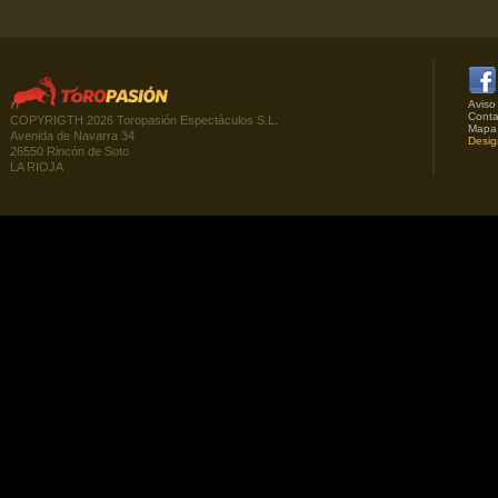
Aviso
Conta
COPYRIGTH 2026 Toropasión Espectáculos S.L.
Mapa
Avenida de Navarra 34
Desig
26550 Rincón de Soto
LA RIOJA