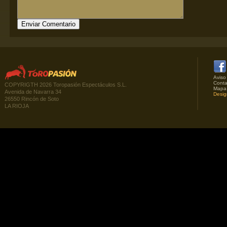
Aviso
Conta
COPYRIGTH 2026 Toropasión Espectáculos S.L.
Mapa
Avenida de Navarra 34
Desig
26550 Rincón de Soto
LA RIOJA